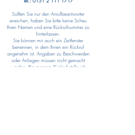
Tel.:
0151 2 111 1717
Sollten Sie nur den Anrufbeantworter
erreichen, haben Sie bitte keine Scheu
Ihren Namen und eine Rückrufnummer zu
hinterlassen.
Sie können mir auch ein Zeitfenster
benennen, in dem Ihnen ein Rückruf
angenehm ist. Angaben zu Beschwerden
oder Anliegen müssen nicht gemacht
werden. Bei meinem Rückruf stelle ich
mich nur mit meinem Namen vor.
Ihren Anruf behandle ich in jedem Fall
vertraulich!
Christina Schwandt
Impressum
Datenschutz