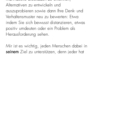
Alternativen zu entwickeln und
auszuprobieren sowie dann Ihre Denk- und
Verhaltensmuster neu zu bewerten: Etwa
indem Sie sich bewusst distanzieren, etwas
positiv umdeuten oder ein Problem als
Herausforderung sehen.
Mir ist es wichtig, jeden Menschen dabei in
seinem
Ziel zu unterstützen, denn jeder hat
eine eigene Vorstellung von Glück und jeden
Menschen macht letztendlich auch etwas
anderes glücklich.
Ich freue mich Sie auf Ihrem Weg zum
Glück zu begleiten.